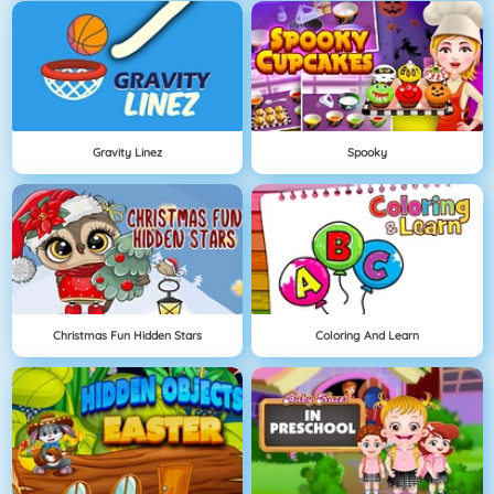
Gravity Linez
Spooky
Christmas Fun Hidden Stars
Coloring And Learn