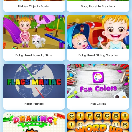
Hidden Objects Easter
Baby Hazel In Preschool
Baby Hazel Laundry Time
Baby Hazel Sibling Surprise
Flags Maniac
Fun Colors