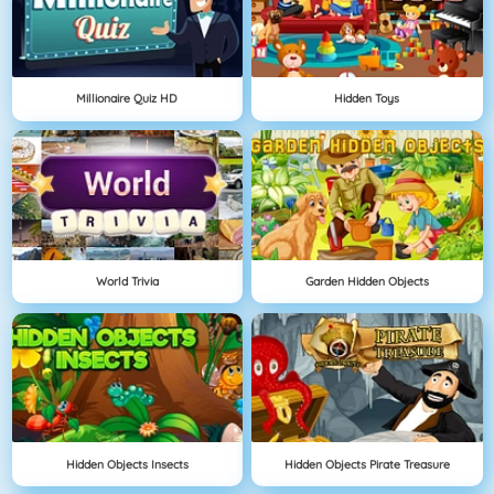
Millionaire Quiz HD
Hidden Toys
World Trivia
Garden Hidden Objects
Hidden Objects Insects
Hidden Objects Pirate Treasure