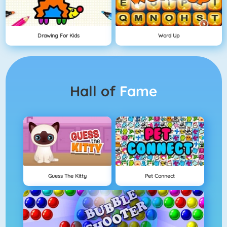
Drawing For Kids
Word Up
Hall of
Fame
Guess The Kitty
Pet Connect