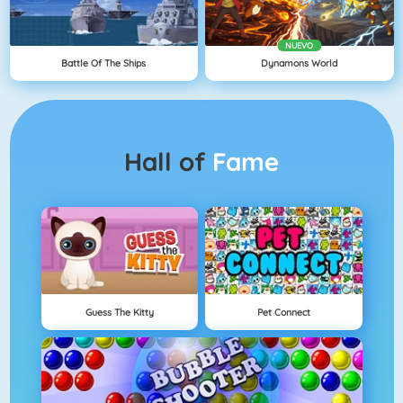
NUEVO
Battle Of The Ships
Dynamons World
Hall of
Fame
Guess The Kitty
Pet Connect