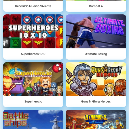
Recorrido Muerto Viviente
Bomb It 6
Superheroes 1010
Ultimate Boxing
Superhero.io
Guns N Glory Heroes