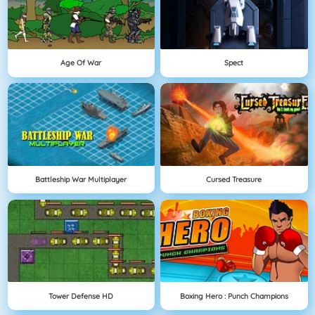
Age Of War
Spect
Battleship War Multiplayer
Cursed Treasure
Tower Defense HD
Boxing Hero : Punch Champions