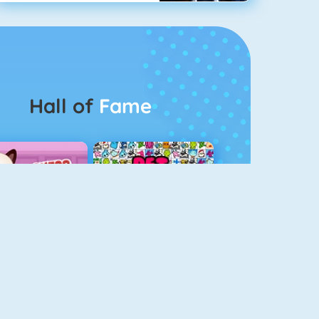
Hall of
Fame
Guess The Kitty
Pet Connect