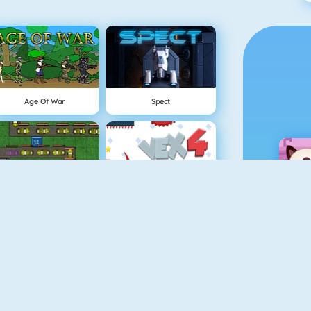
Age Of War
Spect
Tower Defense HD
Vex 4
Vex 3
Recorrido Muerto Viviente