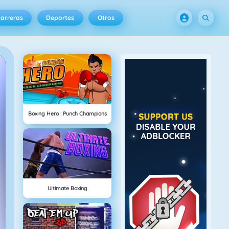
arreras
Deportes
Otros
Boxing Hero : Punch Champions
Ultimate Boxing