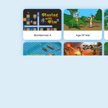
Bomberman 4
Age Of War
Battleship War Multiplayer
Cursed Treasure
Geometry Challenge
The Lost Planet Tower Defense