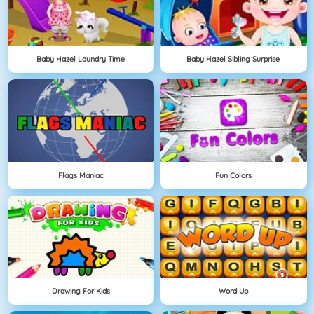
Baby Hazel Laundry Time
Baby Hazel Sibling Surprise
Flags Maniac
Fun Colors
Drawing For Kids
Word Up