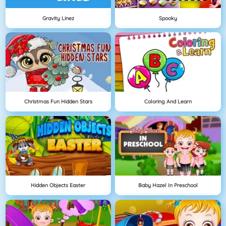
Gravity Linez
Spooky
Christmas Fun Hidden Stars
Coloring And Learn
Hidden Objects Easter
Baby Hazel In Preschool