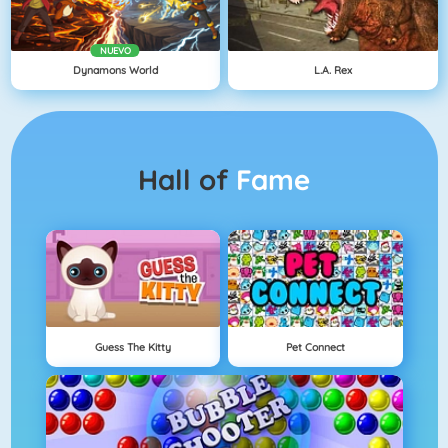
NUEVO
Dynamons World
L.A. Rex
Hall of
Fame
Guess The Kitty
Pet Connect