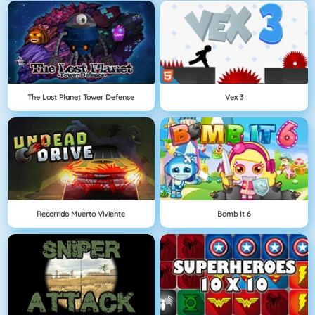
The Lost Planet Tower Defense
Vex 3
Recorrido Muerto Viviente
Bomb It 6