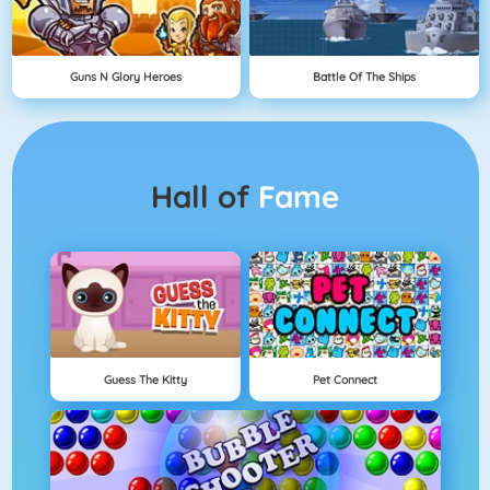
Guns N Glory Heroes
Battle Of The Ships
Hall of
Fame
Guess The Kitty
Pet Connect