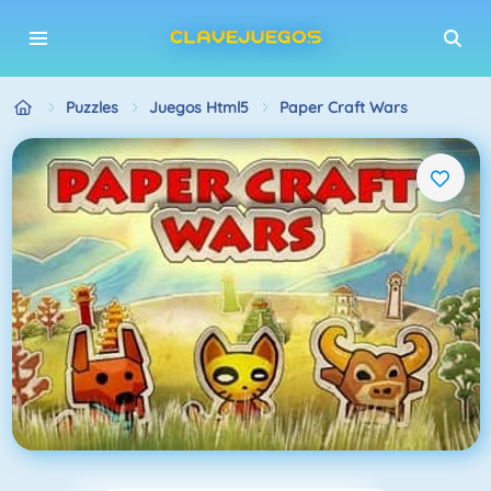
Puzzles
Juegos Html5
Paper Craft Wars