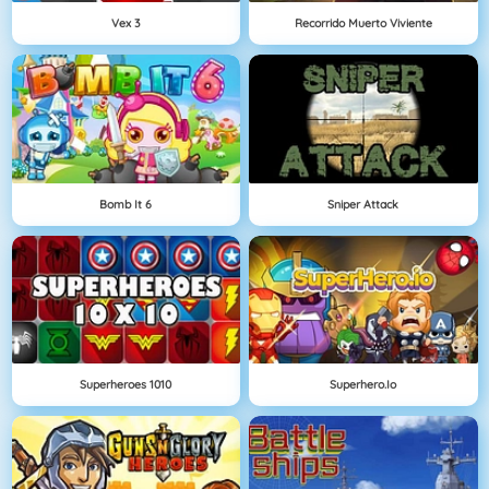
Vex 3
Recorrido Muerto Viviente
Bomb It 6
Sniper Attack
Superheroes 1010
Superhero.io