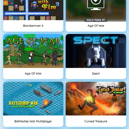
SOLO PARA PC
Bomberman 4
Age Of War
Age Of War
Spect
Battleship War Multiplayer
Cursed Treasure