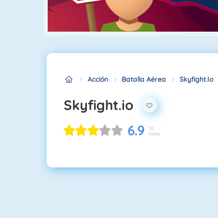
Acción
Batalla Aérea
Skyfight.io
Skyfight.io
6.9
70
Votos