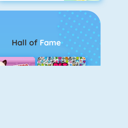
Hall of
Fame
Guess The Kitty
Pet Connect