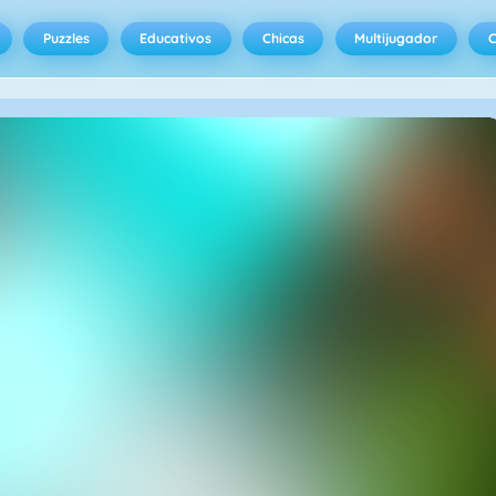
Puzzles
Educativos
Chicas
Multijugador
C