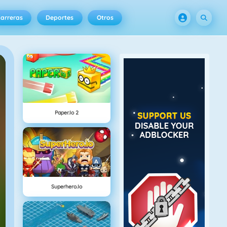
arreras
Deportes
Otros
Paper.io 2
Superhero.io