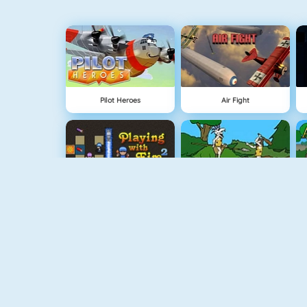
Pilot Heroes
Air Fight
Bomberman 4
Age Of War
Boxing Hero : Punch Champions
Vex 4