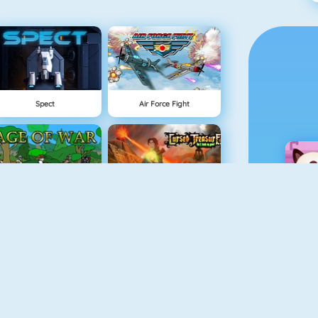
Spect
Air Force Fight
Age Of War
Cursed Treasure
Geometry Challenge
The Lost Planet Tower Defense