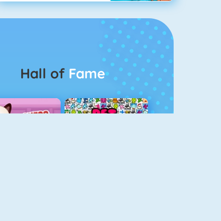
Hall of
Fame
Guess The Kitty
Pet Connect