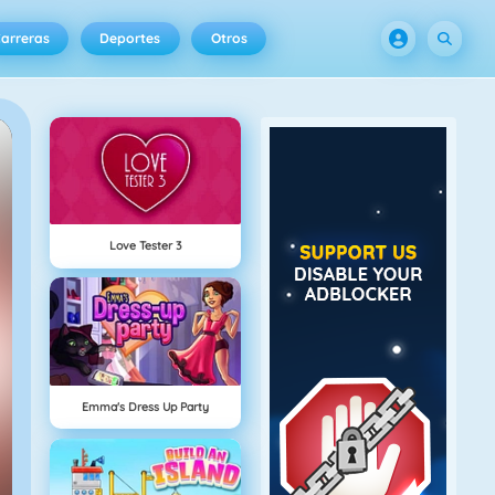
arreras
Deportes
Otros
Love Tester 3
Emma's Dress Up Party