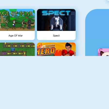
Age Of War
Spect
Tower Defense HD
Boxing Hero : Punch Champions
The Lost Planet Tower Defense
Vex 3