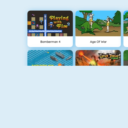
Bomberman 4
Age Of War
Battleship War Multiplayer
Cursed Treasure
Vex 4
Geometry Challenge