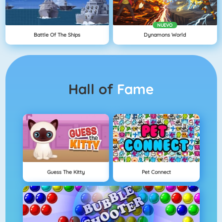
NUEVO
Battle Of The Ships
Dynamons World
Hall of
Fame
Guess The Kitty
Pet Connect