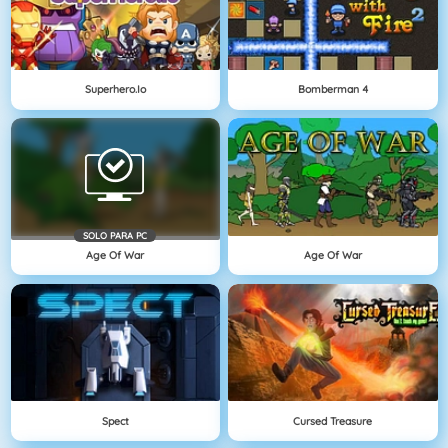
Superhero.io
Bomberman 4
SOLO PARA PC
Age Of War
Age Of War
Spect
Cursed Treasure