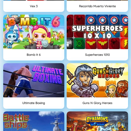
Vex 3
Recorrido Muerto Viviente
Bomb It 6
Superheroes 1010
Ultimate Boxing
Guns N Glory Heroes