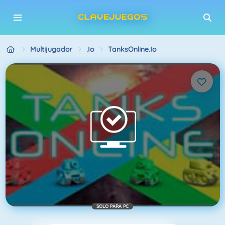
Multijugador
.io
TanksOnline.io
SOLO PARA PC