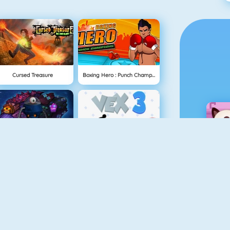
Cursed Treasure
Boxing Hero : Punch Champions
The Lost Planet Tower Defense
Vex 3
Sniper Attack
Superheroes 1010