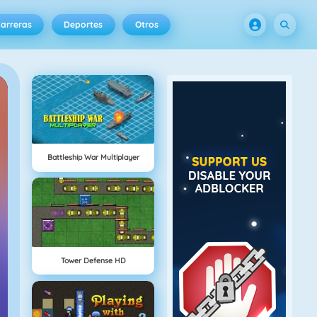
arreras
Deportes
Otros
Battleship War Multiplayer
Tower Defense HD