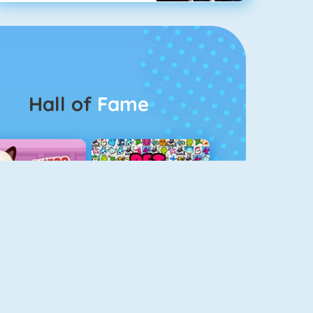
Hall of
Fame
Guess The Kitty
Pet Connect