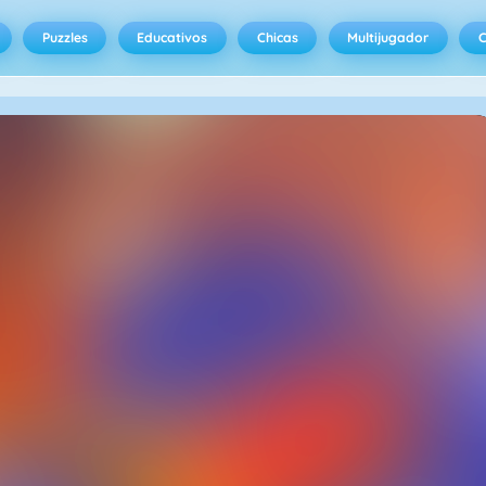
Puzzles
Educativos
Chicas
Multijugador
C