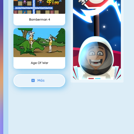
Bomberman 4
Age Of War
Más