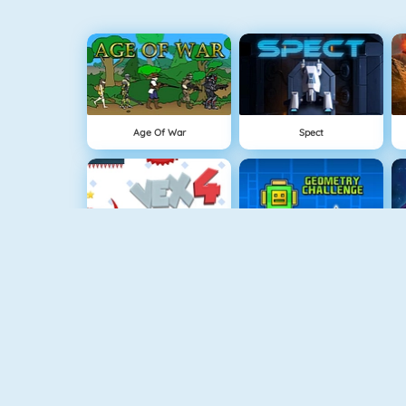
Age Of War
Spect
Vex 4
Geometry Challenge
Recorrido Muerto Viviente
Bomb It 6