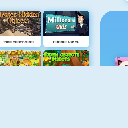
Pirates Hidden Objects
Millionaire Quiz HD
Garden Hidden Objects
Hidden Objects Insects
Christmas Fun Hidden Stars
Hidden Objects Easter