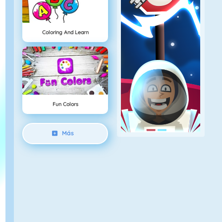
Coloring And Learn
Fun Colors
Más