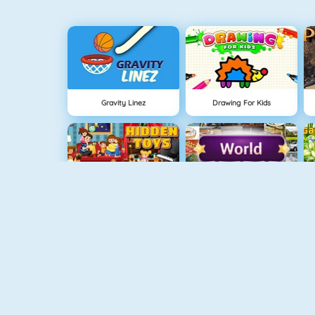
Gravity Linez
Drawing For Kids
Hidden Toys
World Trivia
Hidden Objects Pirate Treasure
Spooky