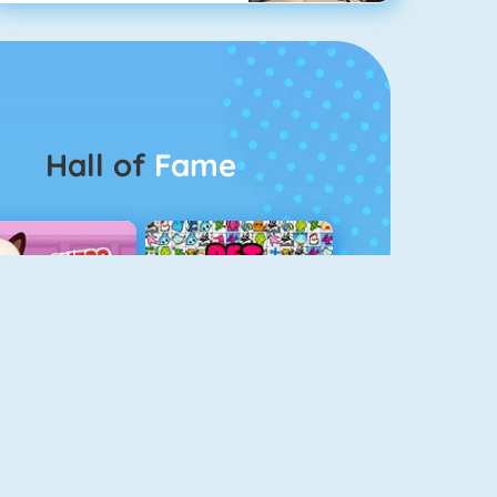
Hall of
Fame
Guess The Kitty
Pet Connect