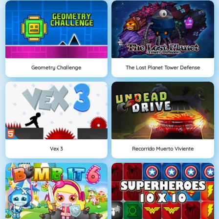
Geometry Challenge
The Lost Planet Tower Defense
Vex 3
Recorrido Muerto Viviente