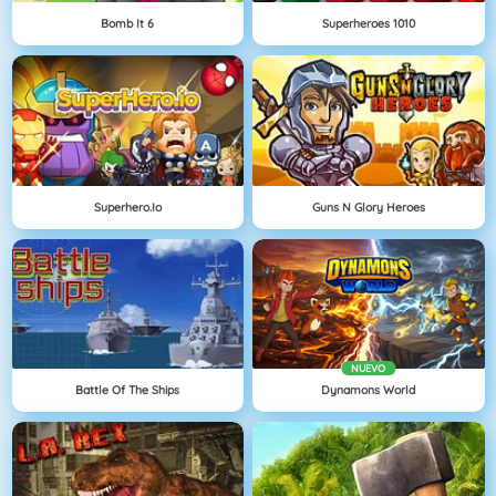
Bomb It 6
Superheroes 1010
Superhero.io
Guns N Glory Heroes
NUEVO
Battle Of The Ships
Dynamons World