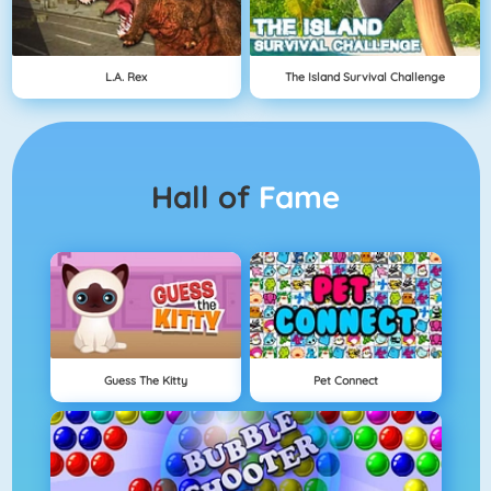
L.A. Rex
The Island Survival Challenge
Hall of
Fame
Guess The Kitty
Pet Connect