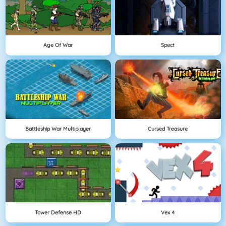
Age Of War
Spect
Battleship War Multiplayer
Cursed Treasure
Tower Defense HD
Vex 4