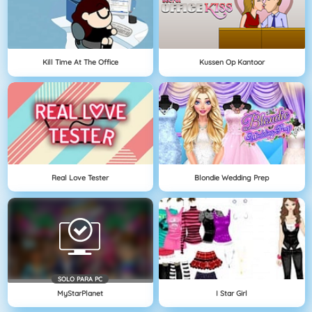
Kill Time At The Office
Kussen Op Kantoor
Real Love Tester
Blondie Wedding Prep
SOLO PARA PC
MyStarPlanet
I Star Girl