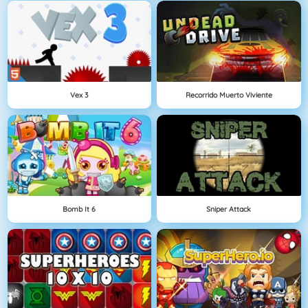
Vex 3
Recorrido Muerto Viviente
Bomb It 6
Sniper Attack