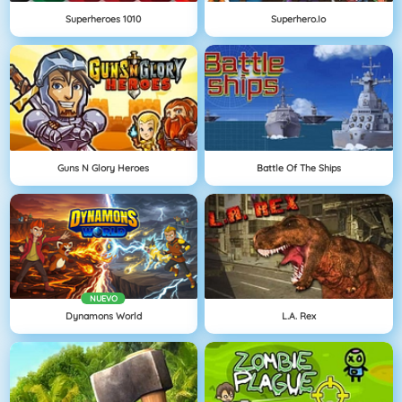
Superheroes 1010
Superhero.io
Guns N Glory Heroes
Battle Of The Ships
NUEVO
Dynamons World
L.A. Rex