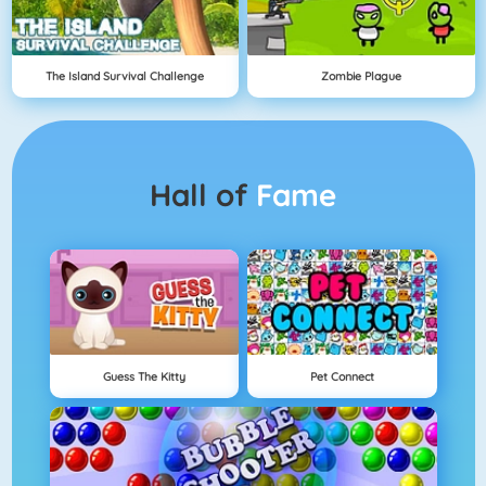
The Island Survival Challenge
Zombie Plague
Hall of
Fame
Guess The Kitty
Pet Connect