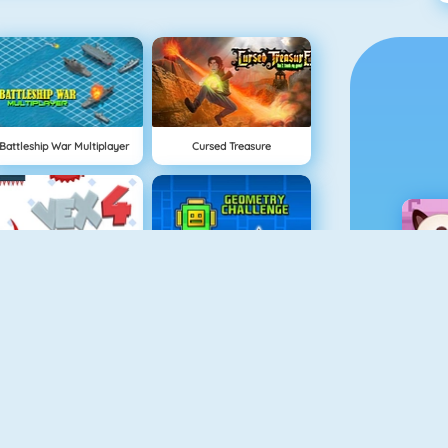
Battleship War Multiplayer
Cursed Treasure
Vex 4
Geometry Challenge
Recorrido Muerto Viviente
Bomb It 6