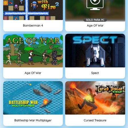
SOLO PARA PC
Bomberman 4
Age Of War
Age Of War
Spect
Battleship War Multiplayer
Cursed Treasure