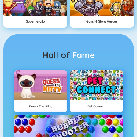
Superhero.io
Guns N Glory Heroes
Hall of
Fame
Guess The Kitty
Pet Connect