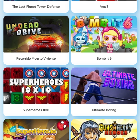
The Lost Planet Tower Defense
Vex 3
Recorrido Muerto Viviente
Bomb It 6
Superheroes 1010
Ultimate Boxing