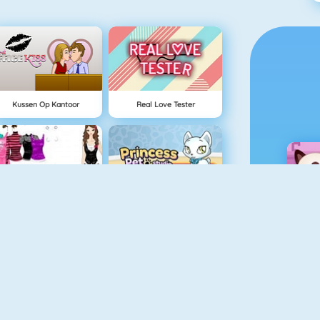
Kussen Op Kantoor
Real Love Tester
I Star Girl
Princess Pet Studio
Baby Hazel Sibling Trouble
Baby Hazel Granny House