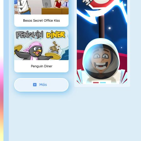
Besos Secret Office Kiss
Penguin Diner
Más