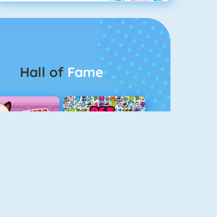
Hall of
Fame
Guess The Kitty
Pet Connect