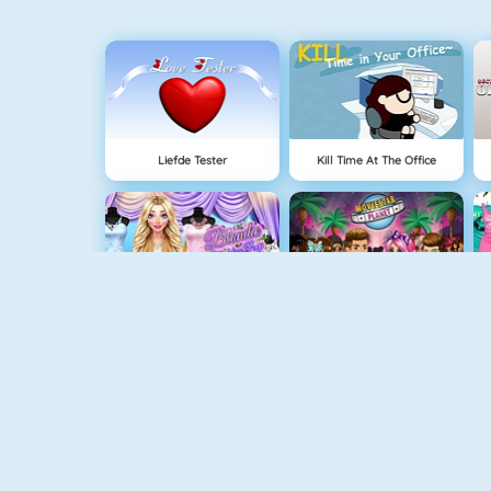
Liefde Tester
Kill Time At The Office
Blondie Wedding Prep
MyStarPlanet
Penguin Diner 2
Princess Summer Tans