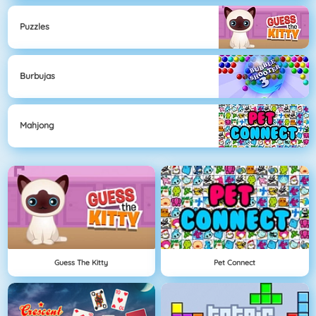
Puzzles
Burbujas
Mahjong
Guess The Kitty
Pet Connect