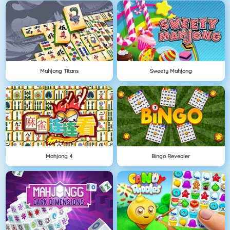
Mahjong Titans
Sweety Mahjong
Mahjong 4
Bingo Revealer