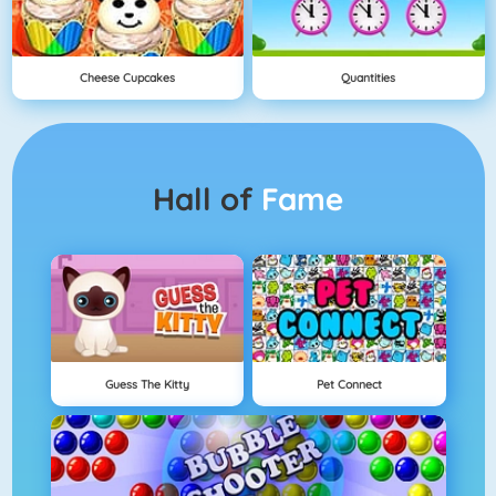
Cheese Cupcakes
Quantities
Hall of
Fame
Guess The Kitty
Pet Connect