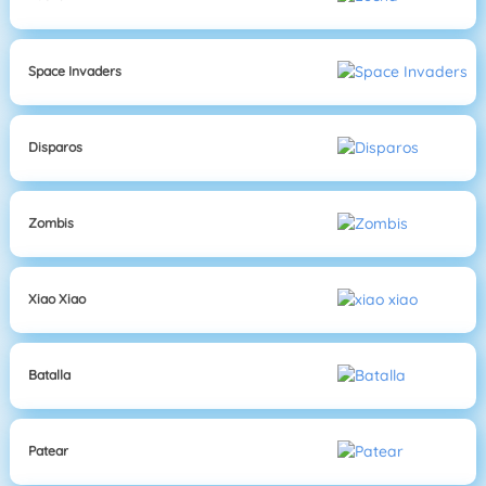
Space Invaders
Disparos
Zombis
Xiao Xiao
Batalla
Patear