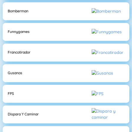
Bomberman
Funnygames
Francotirador
Gusanos
FPS
Dispara Y Caminar