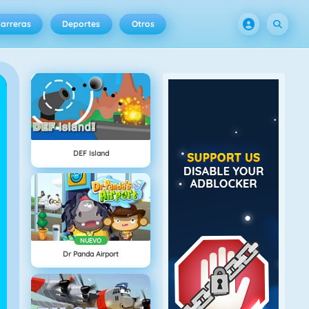
arreras
Deportes
Otros
DEF Island
NUEVO
Dr Panda Airport