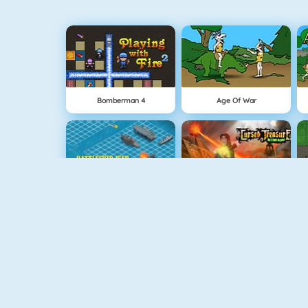
Bomberman 4
Age Of War
Battleship War Multiplayer
Cursed Treasure
Vex 4
Geometry Challenge