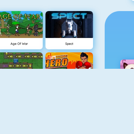
Age Of War
Spect
Tower Defense HD
Boxing Hero : Punch Champions
The Lost Planet Tower Defense
Vex 3