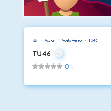
Acción
Vuelo Aéreo
TU46
TU46
0
0
Votos