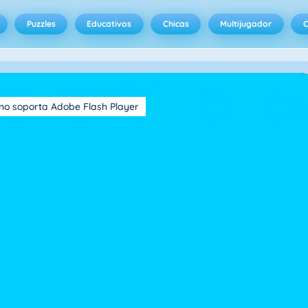
Puzzles
Educativos
Chicas
Multijugador
C
no soporta Adobe Flash Player