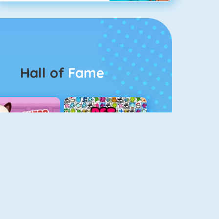
Hall of
Fame
Guess The Kitty
Pet Connect