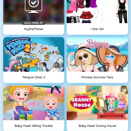
SOLO PARA PC
MyStarPlanet
I Star Girl
Penguin Diner 2
Princess Summer Tans
Baby Hazel Sibling Trouble
Baby Hazel Granny House