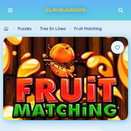
Puzzles
Tres En Línea
Fruit Matching