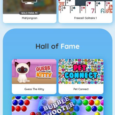
SOLO PARA PC
Mahjongcon
Freecell Solitaire 1
Hall of
Fame
Guess The Kitty
Pet Connect