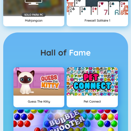
SOLO PARA PC
Mahjongcon
Freecell Solitaire 1
Hall of
Fame
Guess The Kitty
Pet Connect