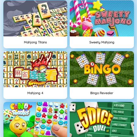
Mahjong Titans
Sweety Mahjong
Mahjong 4
Bingo Revealer