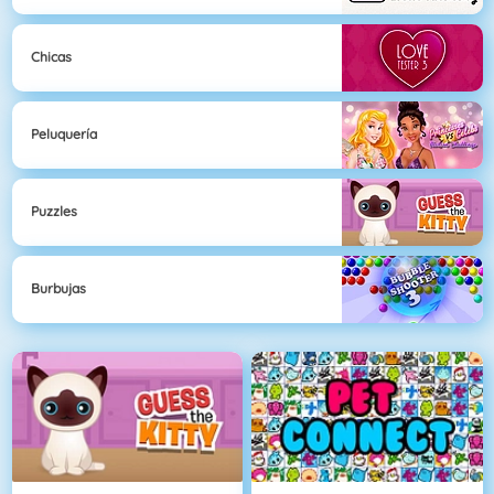
Chicas
Peluquería
Puzzles
Burbujas