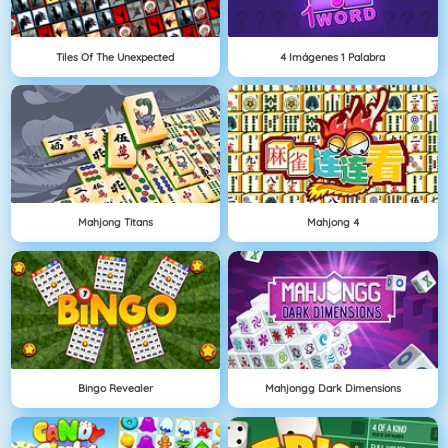
Tiles Of The Unexpected
4 Imágenes 1 Palabra
Mahjong Titans
Mahjong 4
Bingo Revealer
Mahjongg Dark Dimensions