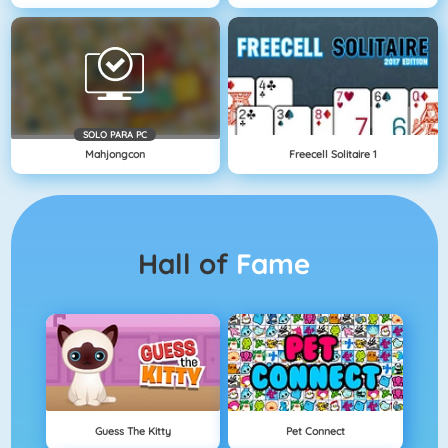
SOLO PARA PC
Mahjongcon
Freecell Solitaire 1
Hall of
Fame
Guess The Kitty
Pet Connect