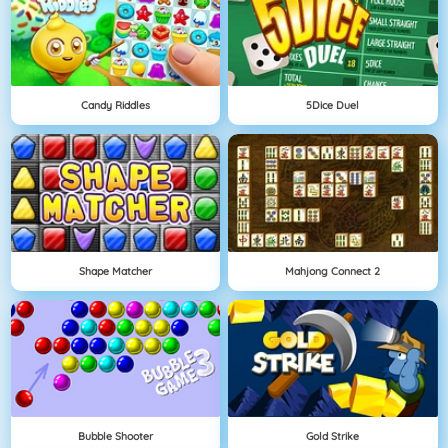
Candy Riddles
5Dice Duel
Shape Matcher
Mahjong Connect 2
Bubble Shooter
Gold Strike