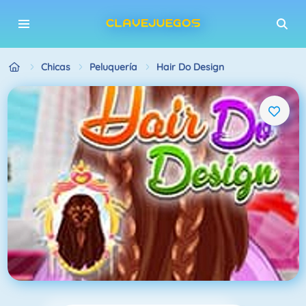
Chicas
Peluquería
Hair Do Design