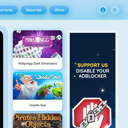
arreras
Deportes
Otros
Mahjongg Dark Dimensions
Doodle God