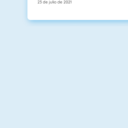
23 de julio de 2021
Guess The Kitty
Quizzland
Tetris
Bloque 1