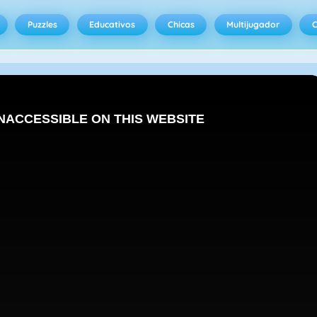
Puzzles
Educativos
Chicas
Multijugador
C