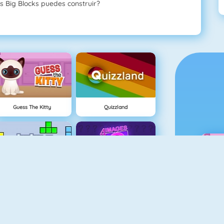
s Big Blocks puedes construir?
Guess The Kitty
Quizzland
Tetris
4 Imágenes 1 Palabra