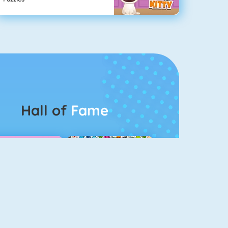
Hall of
Fame
Guess The Kitty
Pet Connect