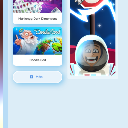
Mahjongg Dark Dimensions
Doodle God
Más