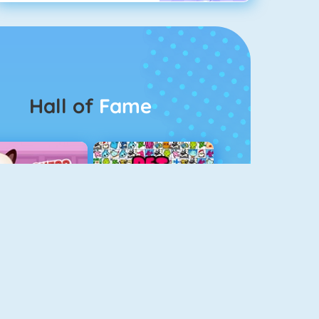
Hall of
Fame
Guess The Kitty
Pet Connect