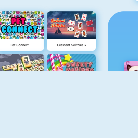
Pet Connect
Crescent Solitaire 3
Mahjong Titans
Sweety Mahjong
Candy Riddles
5Dice Duel