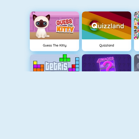
Guess The Kitty
Quizzland
Tetris
4 Imágenes 1 Palabra
Mahjong 4
Bingo Revealer