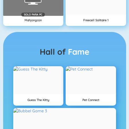
SOLO PARA PC
Mahjongcon
Freecell Solitaire 1
Hall of
Fame
Guess The Kitty
Pet Connect