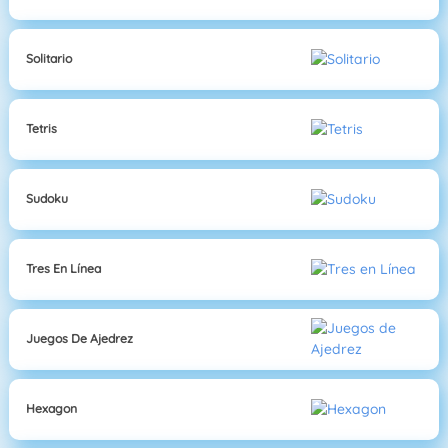
Solitario
Tetris
Sudoku
Tres En Línea
Juegos De Ajedrez
Hexagon