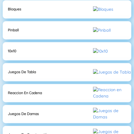
Bloques
Pinball
10x10
Juegos De Tabla
Reaccion En Cadena
Juegos De Damas