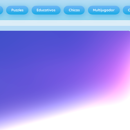
Puzzles
Educativos
Chicas
Multijugador
C