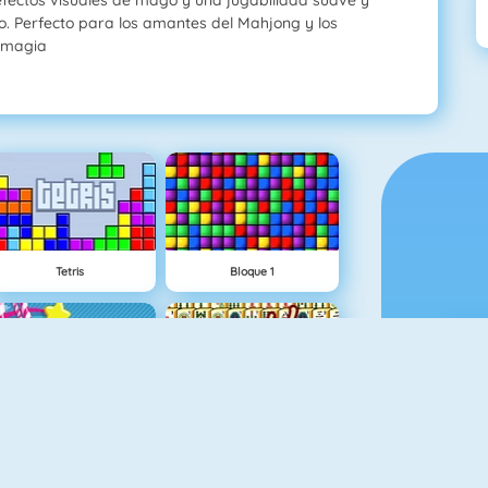
o. Perfecto para los amantes del Mahjong y los
 magia
Tetris
Bloque 1
Sweety Mahjong
Mahjong 4