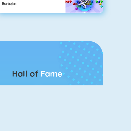
Burbujas
Hall of
Fame
Guess The Kitty
Pet Connect