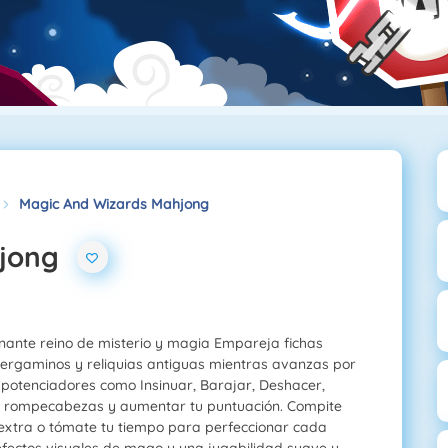
Magic And Wizards Mahjong
hjong
nante reino de misterio y magia Empareja fichas
ergaminos y reliquias antiguas mientras avanzas por
s potenciadores como Insinuar, Barajar, Deshacer,
s rompecabezas y aumentar tu puntuación. Compite
 extra o tómate tu tiempo para perfeccionar cada
 efectos visuales de mago y una jugabilidad suave y