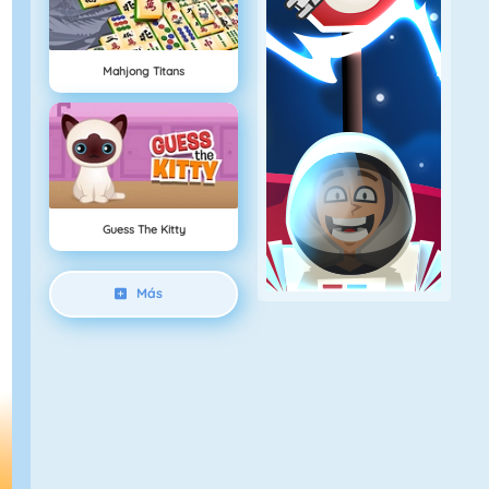
Mahjong Titans
Guess The Kitty
Más