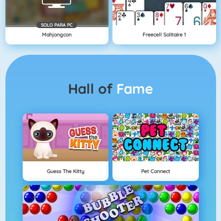
SOLO PARA PC
Mahjongcon
Freecell Solitaire 1
Hall of
Fame
Guess The Kitty
Pet Connect