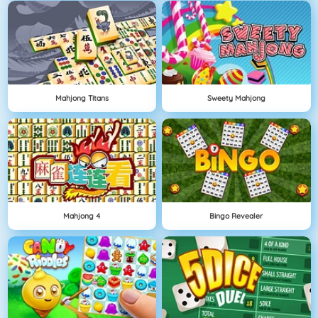
Mahjong Titans
Sweety Mahjong
Mahjong 4
Bingo Revealer