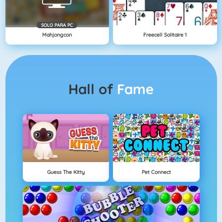
SOLO PARA PC
Mahjongcon
Freecell Solitaire 1
Hall of
Fame
Guess The Kitty
Pet Connect