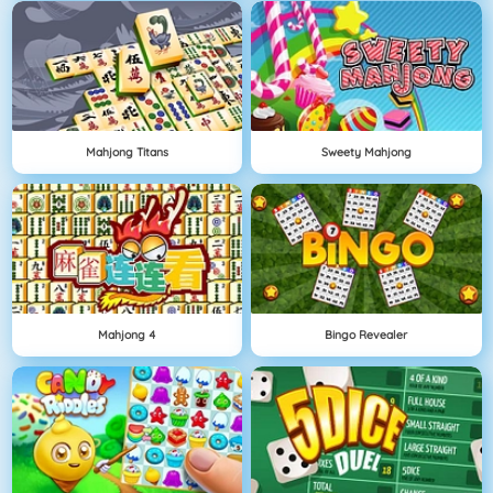
Mahjong Titans
Sweety Mahjong
Mahjong 4
Bingo Revealer