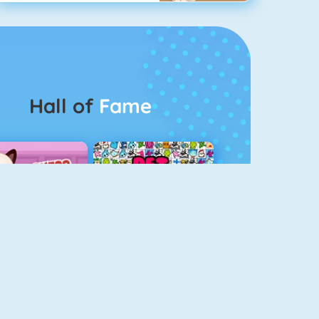
Hall of
Fame
Guess The Kitty
Pet Connect