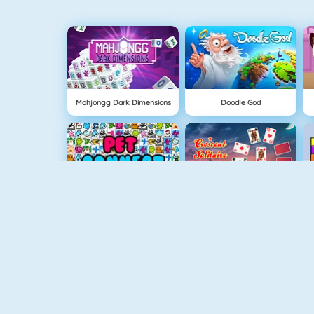
Mahjongg Dark Dimensions
Doodle God
Pet Connect
Crescent Solitaire 3
Mahjong Titans
Sweety Mahjong