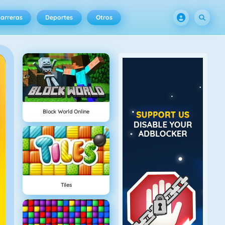
arreras
Deportes
Otros
Block World Online
Tiles