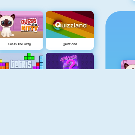
Guess The Kitty
Quizzland
Tetris
4 Imágenes 1 Palabra
Mahjong 4
Bingo Revealer