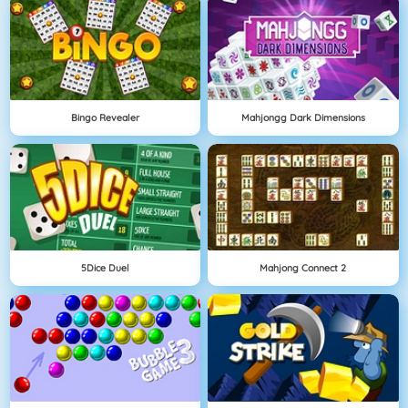
Bingo Revealer
Mahjongg Dark Dimensions
5Dice Duel
Mahjong Connect 2