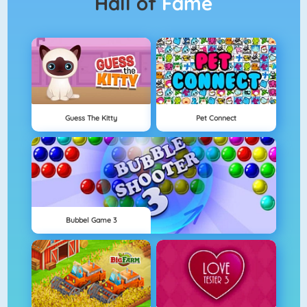
Hall of
Fame
Guess The Kitty
Pet Connect
Bubbel Game 3