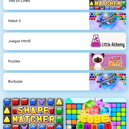
Tres En Línea
Match 3
Juegos Html5
Puzzles
Burbujas