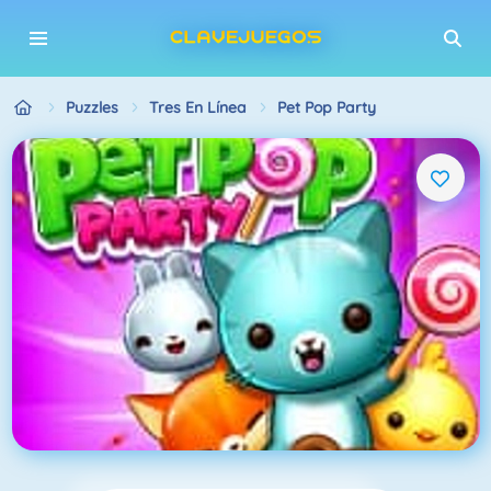
Puzzles
Tres En Línea
Pet Pop Party