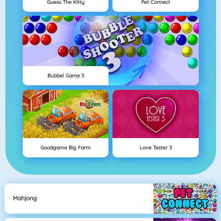
Guess The Kitty
Pet Connect
Bubbel Game 3
Goodgame Big Farm
Love Tester 3
Mahjong