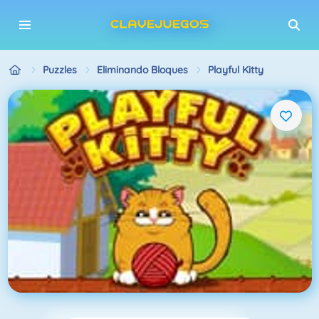
Puzzles
Eliminando Bloques
Playful Kitty