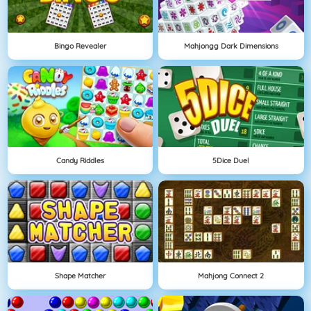
Bingo Revealer
Mahjongg Dark Dimensions
Candy Riddles
5Dice Duel
Shape Matcher
Mahjong Connect 2