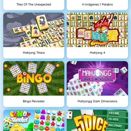
Tiles Of The Unexpected
4 Imágenes 1 Palabra
Mahjong Titans
Mahjong 4
Bingo Revealer
Mahjongg Dark Dimensions