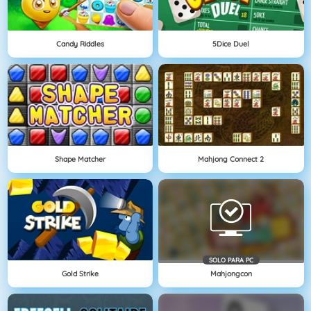
Candy Riddles
5Dice Duel
Shape Matcher
Mahjong Connect 2
SOLO PARA PC
Gold Strike
Mahjongcon