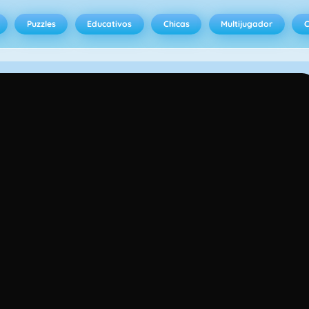
Puzzles
Educativos
Chicas
Multijugador
C