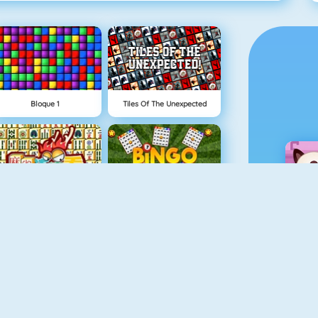
Bloque 1
Tiles Of The Unexpected
Mahjong 4
Bingo Revealer
5Dice Duel
Shape Matcher