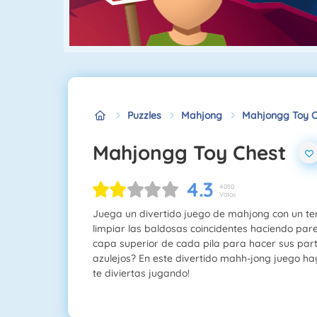
Puzzles
Mahjong
Mahjongg Toy C
Mahjongg Toy Chest
4.3
4050
Votos
Juega un divertido juego de mahjong con un tema
limpiar las baldosas coincidentes haciendo pare
capa superior de cada pila para hacer sus par
azulejos? En este divertido mahh-jong juego h
te diviertas jugando!