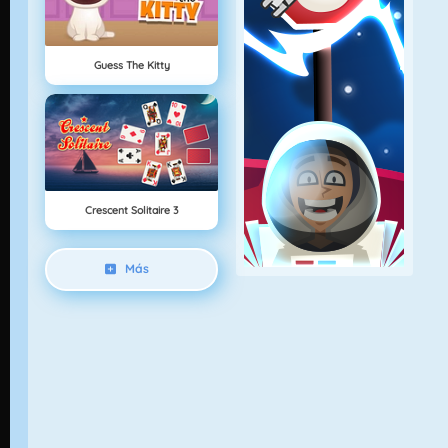
Guess The Kitty
Crescent Solitaire 3
Más