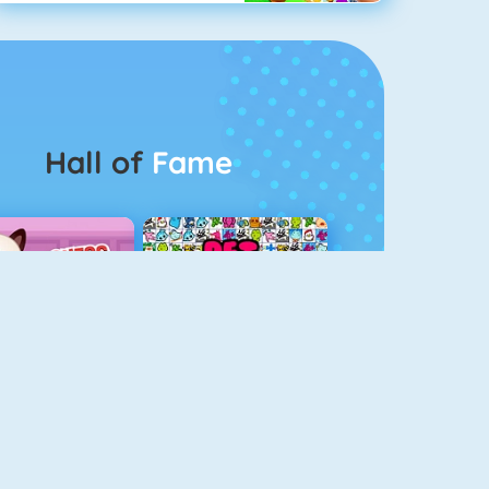
Hall of
Fame
Guess The Kitty
Pet Connect