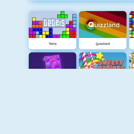
Tetris
Quizzland
4 Imágenes 1 Palabra
Sweety Mahjong
Mahjongg Dark Dimensions
Candy Riddles