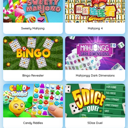
Sweety Mahjong
Mahjong 4
Bingo Revealer
Mahjongg Dark Dimensions
Candy Riddles
5Dice Duel