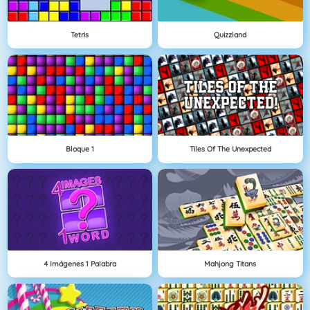
Tetris
Quizzland
Bloque 1
Tiles Of The Unexpected
4 Imágenes 1 Palabra
Mahjong Titans