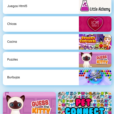
Juegos Html5
Chicas
Cocina
Puzzles
Burbujas