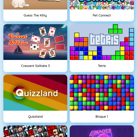
Guess The Kitty
Pet Connect
Crescent Solitaire 3
Tetris
Quizzland
Bloque 1