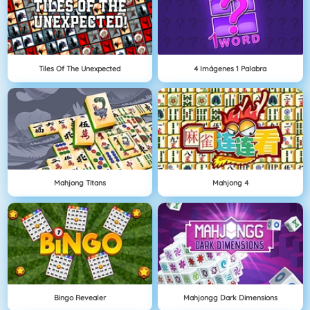
Tiles Of The Unexpected
4 Imágenes 1 Palabra
Mahjong Titans
Mahjong 4
Bingo Revealer
Mahjongg Dark Dimensions